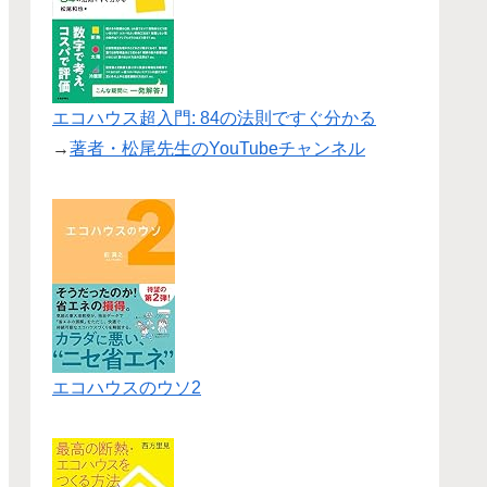
エコハウス超入門: 84の法則ですぐ分かる
→
著者・松尾先生のYouTubeチャンネル
エコハウスのウソ2