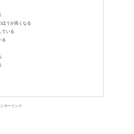
項
のほうが高くなる
している
いる
る
る
ポンサーリンク