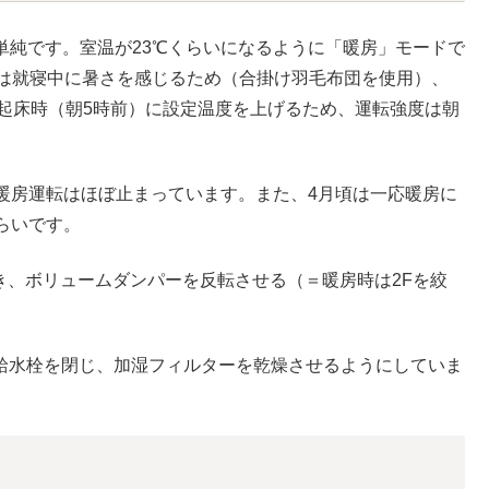
は単純です。室温が23℃くらいになるように「暖房」モードで
では就寝中に暑さを感じるため（合掛け羽毛布団を使用）、
。起床時（朝5時前）に設定温度を上げるため、運転強度は朝
暖房運転はほぼ止まっています。また、4月頃は一応暖房に
らいです。
開き、ボリュームダンパーを反転させる（＝暖房時は2Fを絞
に給水栓を閉じ、加湿フィルターを乾燥させるようにしていま