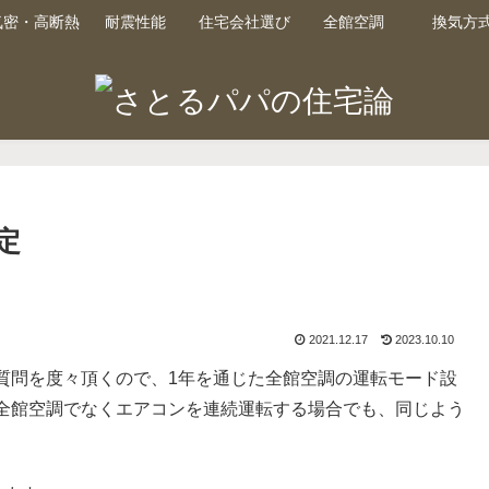
気密・高断熱
耐震性能
住宅会社選び
全館空調
換気方
定
2021.12.17
2023.10.10
質問を度々頂くので、1年を通じた全館空調の運転モード設
全館空調でなくエアコンを連続運転する場合でも、同じよう