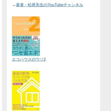
→
著者・松尾先生のYouTubeチャンネル
エコハウスのウソ2