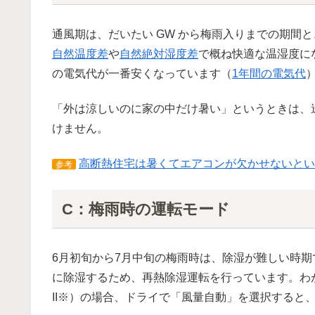
通風期は、だいたい GW から梅雨入りまでの期間と
自然温度差
や
自然絶対湿度差
で概ね快適な温湿度に
の電気代が一番安くなっています（
1年間の電気代
「外は涼しいのに家の中だけ暑い」というときは、
けません。
高断熱住宅は暑くてエアコンが欠かせないとい
参考
C：梅雨時の運転モード
6月初旬から7月中旬の梅雨時は、除湿が難しい時
に除湿するため、再熱除湿運転を行っています。わ
II※）の場合、ドライで「風量自動」を選択すると