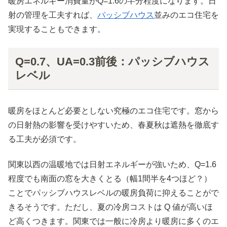
暖房エネルギー消費量がQ=1.6の半分程度になります。日
射の管理を工夫すれば、
パッシブハウス
並みのエコ住宅を
実現することもできます。
Q=0.7、UA=0.3前後：パッシブハウス
レベル
暖房をほとんど必要としない究極のエコ住宅です。窓から
の日射熱の影響を受けやすいため、春夏秋は遮熱を徹底す
る工夫が必須です。
関東以西の温暖地では日射エネルギーが強いため、Q=1.6
程度でも南面の窓を大きくとる（幅1間半を4つほど？）
ことでパッシブハウスレベルの暖房負荷に抑えることがで
きるそうです。ただし、夏の冷房コストは Q 値が高いほ
ど高くつきます。関東では一般に冷房より暖房に多くのエ