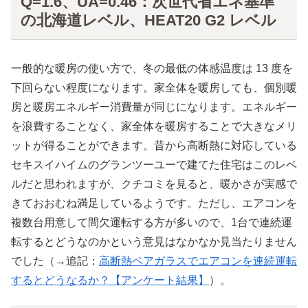
Q=1.6、UA=0.46：次世代省エネ基準
の北海道レベル、HEAT20 G2 レベル
一般的な暖房の使い方で、冬の最低の体感温度は 13 度を
下回らない程度になります。家全体を暖房しても、個別暖
房と暖房エネルギー消費量が同じになります。エネルギー
を浪費することなく、家全体を暖房することで大きなメリ
ットが得ることができます。昔から高断熱に対応している
セキスイハイムのグランツーユーで建てた住宅はこのレベ
ルだと思われますが、クチコミを見ると、暖かさが実感で
きておおむね満足しているようです。ただし、エアコンを
複数台用意して間欠運転する方が多いので、1台で連続運
転するとどうなのかという意見はなかなか見当たりません
でした（→追記：
高断熱ペアガラスでエアコンを連続運転
するとどうなるか？【アンケート結果】
）。