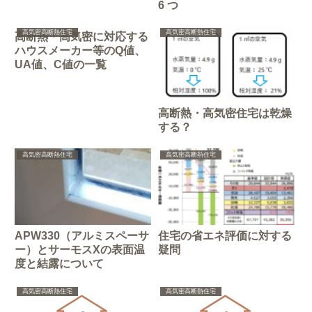
6 つ
高気密高断熱住宅
高気密高断熱住宅
高断熱・高気密に対応する
ハウスメーカー等のQ値、
UA値、C値の一覧
高断熱・高気密住宅は乾燥
する？
高気密高断熱住宅
高気密高断熱住宅
APW330（アルミスペーサ
住宅の省エネ評価に対する
ー）とサーモスXの表面温
疑問
度と結露について
高気密高断熱住宅
高気密高断熱住宅