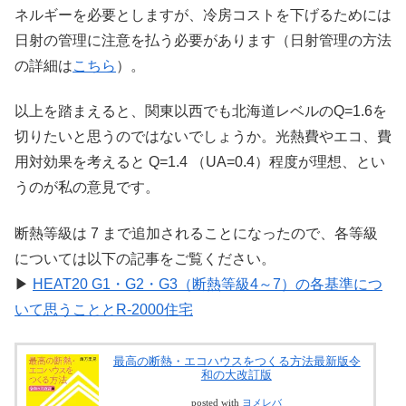
ネルギーを必要としますが、冷房コストを下げるためには
日射の管理に注意を払う必要があります（日射管理の方法
の詳細は
こちら
）。
以上を踏まえると、関東以西でも北海道レベルのQ=1.6を
切りたいと思うのではないでしょうか。光熱費やエコ、費
用対効果を考えると Q=1.4 （UA=0.4）程度が理想、とい
うのが私の意見です。
断熱等級は 7 まで追加されることになったので、各等級
については以下の記事をご覧ください。
▶
HEAT20 G1・G2・G3（断熱等級4～7）の各基準につ
いて思うこととR-2000住宅
最高の断熱・エコハウスをつくる方法最新版令
和の大改訂版
posted with
ヨメレバ