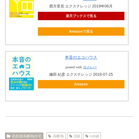
西方里見 エクスナレッジ 2019年06月
楽天ブックスで見る
Amazonで見る
本音のエコハウス
posted with
ヨメレバ
鎌田 紀彦 エクスナレッジ 2018-07-25
Amazon
高気密高断熱住宅
高断熱
Q値
UA値