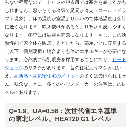
らない程度なので、トイレや脱衣所では寒さを感じるかも
しれません。窓からくる冷気で足元が冷え（コールドドラ
フト現象）、床の温度が室温より低いので体感温度は余計
に低くなります。吹き抜けがあるとより寒さを感じやすく
なります。冬季には結露も問題になります。もし、この断
熱性能で家全体を暖房するとしたら、部屋ごとに暖房する
（以下、個別暖房）場合よりも倍のエネルギーが必要にな
ります。必然的に個別暖房を採用することになり、
ヒート
ショック
のリスクがあります。昔の住宅よりマシとはい
え、
高断熱・高気密住宅のメリット
の多くは受けられませ
ん。残念なことに、多くのハウスメーカーの住宅はこのレ
ベルにあります。
Q=1.9、UA=0.56：次世代省エネ基準
の東北レベル、HEAT20 G1 レベル