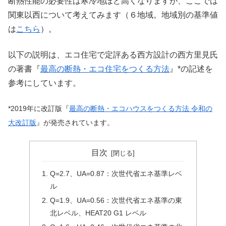
断熱性能の必要性は寒冷地ほど高くなりますが、ここでは
関東以西について考えてみます（６地域。地域別の基準値
は
こちら
）。
以下の説明は、エコ住宅で定評ある西方設計の西方里見氏
の著書『
最高の断熱・エコ住宅をつくる方法
』*の記述を
参考にしています。
*2019年に改訂版『
最高の断熱・エコハウスをつくる方法 令和の
大改訂版
』が発売されています。
目次
Q=2.7、UA=0.87：次世代省エネ基準レベ
ル
Q=1.9、UA=0.56：次世代省エネ基準の東
北レベル、HEAT20 G1 レベル