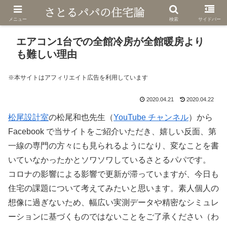
メニュー
検索
サイドバー
エアコン1台での全館冷房が全館暖房より
も難しい理由
※本サイトはアフィリエイト広告を利用しています
2020.04.21
2020.04.22
松尾設計室
の松尾和也先生（
YouTube チャンネル
）から
Facebook で当サイトをご紹介いただき、嬉しい反面、第
一線の専門の方々にも見られるようになり、変なことを書
いていなかったかとソワソワしているさとるパパです。
コロナの影響による影響で更新が滞っていますが、今日も
住宅の課題について考えてみたいと思います。素人個人の
想像に過ぎないため、幅広い実測データや精密なシミュレ
ーションに基づくものではないことをご了承ください（わ