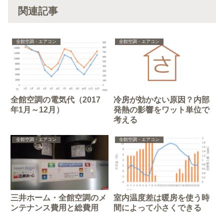
関連記事
全館空調・エアコン
全館空調・エアコン
全館空調の電気代（2017
冷房が効かない原因？内部
年1月～12月）
発熱の影響をワット単位で
考える
全館空調・エアコン
全館空調・エアコン
三井ホーム・全館空調のメ
室内温度差は暖房を使う時
ンテナンス費用と総費用
間によって小さくできる