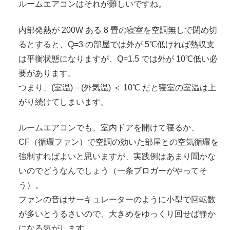
ルームエアコンはそれが難しいですね。
内部発熱が 200W ある 8 畳の寝室を空調無しで閉め切
るとすると、Q=3 の部屋では外が 5℃低ければ熱収支
は平衡状態になりますが、Q=1.5 では外が 10℃低い必
要があります。
つまり、(室温)－(外気温) ＜ 10℃ だと寝室の室温は上
がり続けてしまいます。
ルームエアコンでも、室内ドアを開けて寝るか、
CF（循環ファン）で空調の効いた部屋との空気循環を
強制すればよいと思いますが、実践例はあまり聞かな
いのでどうなんでしょう（一条ブロガーがやってそ
う）。
ファンの音はサーキュレーターのように小型で回転数
が多いとうるさいので、大きめをゆっくり回せば静か
になる気がします。