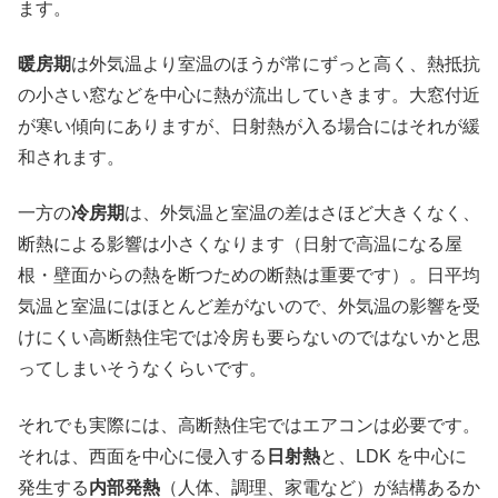
ます。
暖房期
は外気温より室温のほうが常にずっと高く、熱抵抗
の小さい窓などを中心に熱が流出していきます。大窓付近
が寒い傾向にありますが、日射熱が入る場合にはそれが緩
和されます。
一方の
冷房期
は、外気温と室温の差はさほど大きくなく、
断熱による影響は小さくなります（日射で高温になる屋
根・壁面からの熱を断つための断熱は重要です）。日平均
気温と室温にはほとんど差がないので、外気温の影響を受
けにくい高断熱住宅では冷房も要らないのではないかと思
ってしまいそうなくらいです。
それでも実際には、高断熱住宅ではエアコンは必要です。
それは、西面を中心に侵入する
日射熱
と、LDK を中心に
発生する
内部発熱
（人体、調理、家電など）が結構あるか