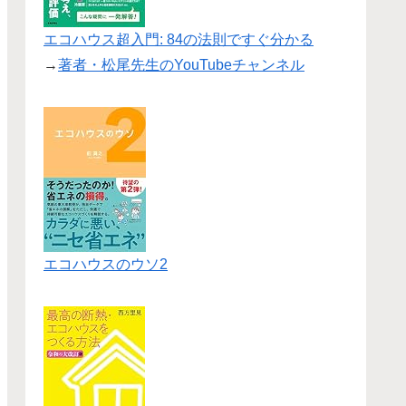
エコハウス超入門: 84の法則ですぐ分かる
→
著者・松尾先生のYouTubeチャンネル
エコハウスのウソ2