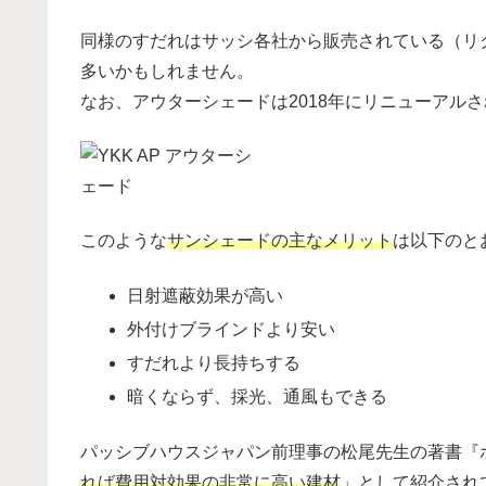
同様のすだれはサッシ各社から販売されている（リ
多いかもしれません。
なお、アウターシェードは2018年にリニューアル
このような
サンシェードの主なメリット
は以下のと
日射遮蔽効果が高い
外付けブラインドより安い
すだれより長持ちする
暗くならず、採光、通風もできる
パッシブハウスジャパン前理事の松尾先生の著書『
れば費用対効果の非常に高い建材
」として紹介され