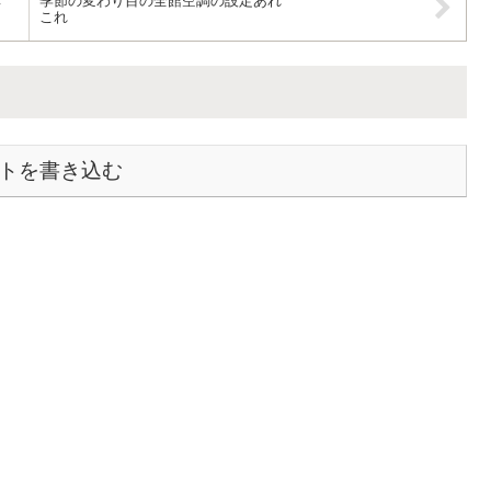
季節の変わり目の全館空調の設定あれ
て
これ
トを書き込む