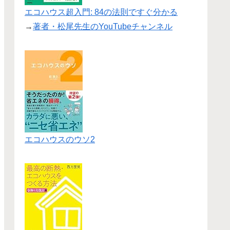
エコハウス超入門: 84の法則ですぐ分かる
→
著者・松尾先生のYouTubeチャンネル
エコハウスのウソ2