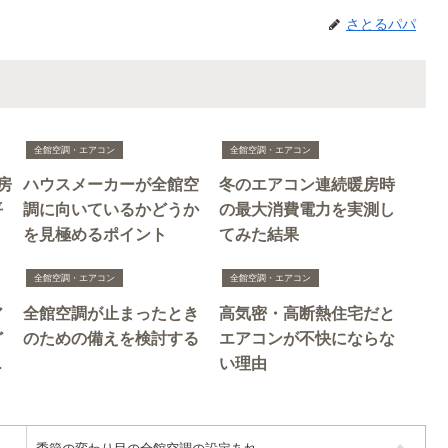
さとるパパ
全館空調・エアコン
全館空調・エアコン
房
ハウスメーカーが全館空
冬のエアコン連続暖房時
平
調に向いているかどうか
の最大消費電力を実測し
を見極めるポイント
てみた結果
全館空調・エアコン
全館空調・エアコン
ア
全館空調が止まったとき
高気密・高断熱住宅だと
ど
のための備えを検討する
エアコンが不快にならな
ト
い理由