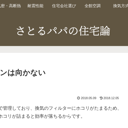
気密・高断熱
耐震性能
住宅会社選び
全館空調
換気方
ンは向かない
2018.05.09
2018.12.05
で管理しており、換気のフィルターにホコリがたまるため、
ホコリが詰まると効率が落ちるからです。