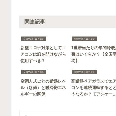
関連記事
全館空調・エアコン
全館空調・エアコン
新型コロナ対策としてエ
1世帯当たりの年間冷暖
アコンは窓を開けながら
費はいくらか？【全国
使用すべき？
均】
全館空調・エアコン
全館空調・エアコン
空調方式ごとの断熱レベ
高断熱ペアガラスでエ
ル（Q 値）と暖冷房エネ
コンを連続運転すると
ルギーの関係
うなるか？【アンケー
結果】