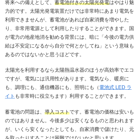
将来への備えとして、
蓄電池付きの太陽光発電
はやはり魅
力的です。太陽光発電装置だけでは非常時にあまり電気を
利用できませんが、蓄電池があれば自家消費を増やした
り、非常用電源として利用したりすることができます。国
が電力の地産地消を勧める背景には、暗に「今後の電力供
給は不安定になるから自分で何とかしてね」という意味も
あるのではないかと思うほどです。
太陽光を利用するなら太陽熱温水器のほうが高効率でエコ
ですが、電気には汎用性があります。電気なら、暖房に
も、調理にも、通信機器にも、照明にも（
電池式 LED ラ
イト
も非常時に役立ちます）利用することができます。
蓄電池の問題は、
導入コスト
です。蓄電池の価格は安いも
のではありません。今後多少は安くなるものと思われます
が、いくら安くなったとしても、自家消費で儲けたり、元
を取ったりすることは困難ではないかと思います。