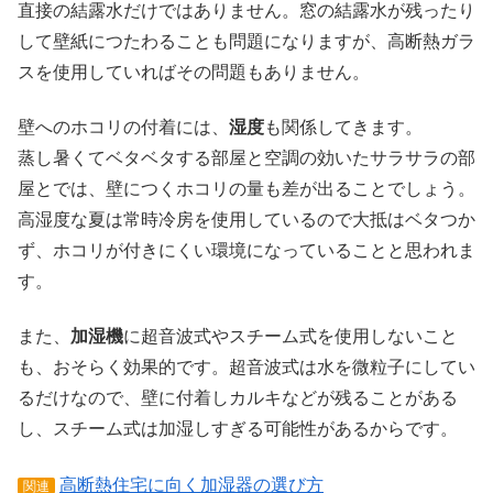
直接の結露水だけではありません。窓の結露水が残ったり
して壁紙につたわることも問題になりますが、高断熱ガラ
スを使用していればその問題もありません。
壁へのホコリの付着には、
湿度
も関係してきます。
蒸し暑くてベタベタする部屋と空調の効いたサラサラの部
屋とでは、壁につくホコリの量も差が出ることでしょう。
高湿度な夏は常時冷房を使用しているので大抵はベタつか
ず、ホコリが付きにくい環境になっていることと思われま
す。
また、
加湿機
に超音波式やスチーム式を使用しないこと
も、おそらく効果的です。超音波式は水を微粒子にしてい
るだけなので、壁に付着しカルキなどが残ることがある
し、スチーム式は加湿しすぎる可能性があるからです。
高断熱住宅に向く加湿器の選び方
関連