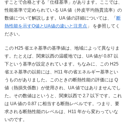
すことで合格とする「仕様基準」があります。ここでは、
性能基準で定められている UA 値（外皮平均熱貫流率）の
数値について解説します。UA 値の詳細については、「
断
熱性能を示すQ値とUA値の違いと注意点
」 を参照してく
ださい。
この H25 省エネ基準の基準値は、地域によって異なりま
す。たとえば、関東以西の温暖地では、UA 値が 0.87 以
下という基準が設定されています。ちなみに、この H25
省エネ基準の以前には、H11 年の省エネルギー基準とい
うものがありました。このときの断熱性能の評価には Q
値（熱損失係数）が使用され、UA 値ではありませんでし
た。その数値はというと、関東以西で 2.7 以下です。これ
は UA 値の 0.87 に相当する断熱レベルです。つまり、要
求される断熱性能のレベルは、H11 年から変わっていな
いのです。