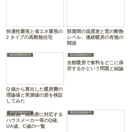
快適性重視と省エネ重視の
部屋間の温度差と窓の断熱
2 タイプの高断熱住宅
レベル、連続暖房の有無の
関係
高気密高断熱住宅
高気密高断熱住宅
全館暖房で食料をどこに保
存するかという問題と結論
Q 値から算出した暖房費の
理論値と実測値の差を検証
してみた
高気密高断熱住宅
高気密高断熱住宅
高断熱・高気密に対応する
ハウスメーカー等のQ値、
UA値、C値の一覧