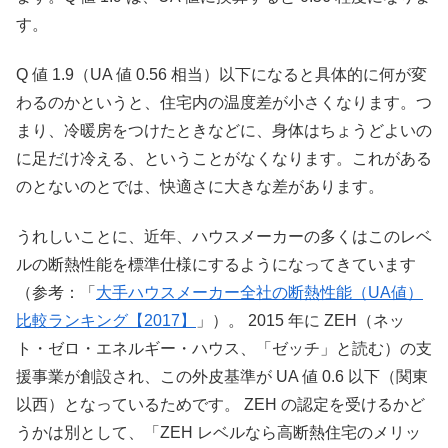
す。
Q 値 1.9（UA 値 0.56 相当）以下になると具体的に何が変
わるのかというと、住宅内の温度差が小さくなります。つ
まり、冷暖房をつけたときなどに、身体はちょうどよいの
に足だけ冷える、ということがなくなります。これがある
のとないのとでは、快適さに大きな差があります。
うれしいことに、近年、ハウスメーカーの多くはこのレベ
ルの断熱性能を標準仕様にするようになってきています
（参考：「
大手ハウスメーカー全社の断熱性能（UA値）
比較ランキング【2017】
」）。 2015 年に ZEH（ネッ
ト・ゼロ・エネルギー・ハウス、「ゼッチ」と読む）の支
援事業が創設され、この外皮基準が UA 値 0.6 以下（関東
以西）となっているためです。 ZEH の認定を受けるかど
うかは別として、「ZEH レベルなら高断熱住宅のメリッ