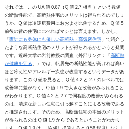
それでは、この UA 値 0.87（Q 値 2.7 相当 ）という数値
の断熱性能で、高断熱住宅のメリットは得られるのでしょ
うか。Q 値は冷暖房費用におおよそ比例するため、Q 値 5
前後の昔の住宅に比べればマシとは言えます。しかし、
「
家計にも身体にも優しい高断熱・高気密住宅
」で紹介し
たような高断熱住宅のメリットが得られるかというと疑問
です。近畿大学の岩前教授の調査（外部リンク：「
高断熱
が健康を守る
」）では、転居先の断熱性能が高ければ高い
ほど冷え性やアレルギー疾患が改善するというデータがあ
ります。この Q 値を見ると、Q 値 4.2 と 2.7 のレベルでは
改善率に差がなく、Q 値 1.9 で大きな改善がみられること
がわかります。Q 値 4.2 と 2.7 で同程度の改善がみられる
のは、清潔な新しい住宅に引っ越すことによる改善である
と推定されます。そのため、高断熱住宅の本当のメリット
が得られるのは Q 値 1.9 からであるということがわかり
ます。Q 値 1.9 は、UA 値に換算すると 0.56 程度になりま