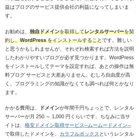
益はブログのサービス提供会社の利益になってしまいま
す。
お勧めは、
独自ドメイン
を取得して
レンタルサーバー
を契
約し、
WordPress
をインストールすること
です。難しい
と思うかもしれませんが、それぞれ検索すれば方法を説明
したわかりやすいブログが必ず見つかります。WordPress
をインストールしてテーマを設定すれば、あとの操作は無
料ブログ サービスと大差ありません。むしろ自由度が高
く、プログラミングの知識がなくても調べれば何とかなり
ます。
かかる費用は、
ドメイン
が年間千円ちょっとで、レンタル
サーバーが月 250 ～ 1,000 円くらいです。ちなみに当サ
イトは、
格安ドメイン取得サービス─ムームードメイン─
で取得したドメインを、
カラフルボックス
というレンタル