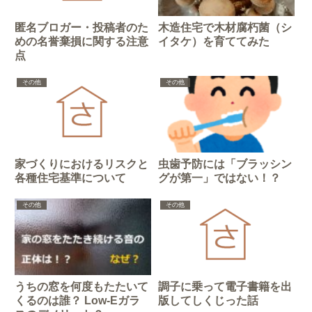
匿名ブロガー・投稿者のた
木造住宅で木材腐朽菌（シ
めの名誉棄損に関する注意
イタケ）を育ててみた
点
その他
その他
家づくりにおけるリスクと
虫歯予防には「ブラッシン
各種住宅基準について
グが第一」ではない！？
その他
その他
うちの窓を何度もたたいて
調子に乗って電子書籍を出
くるのは誰？ Low-Eガラ
版してしくじった話