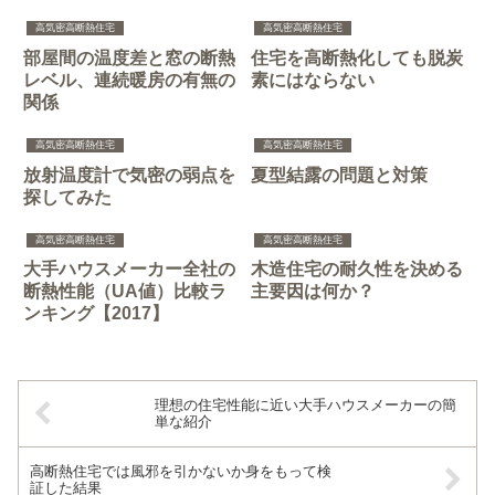
高気密高断熱住宅
高気密高断熱住宅
部屋間の温度差と窓の断熱
住宅を高断熱化しても脱炭
レベル、連続暖房の有無の
素にはならない
関係
高気密高断熱住宅
高気密高断熱住宅
放射温度計で気密の弱点を
夏型結露の問題と対策
探してみた
高気密高断熱住宅
高気密高断熱住宅
大手ハウスメーカー全社の
木造住宅の耐久性を決める
断熱性能（UA値）比較ラ
主要因は何か？
ンキング【2017】
理想の住宅性能に近い大手ハウスメーカーの簡
単な紹介
高断熱住宅では風邪を引かないか身をもって検
証した結果