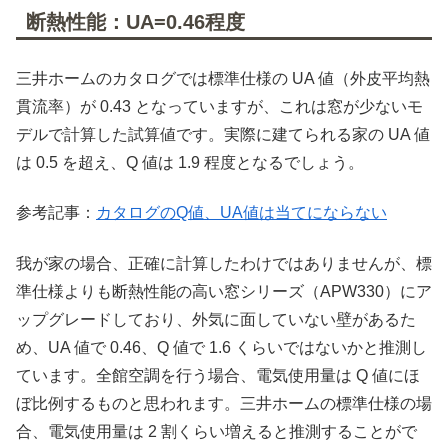
断熱性能：UA=0.46程度
三井ホームのカタログでは標準仕様の UA 値（外皮平均熱
貫流率）が 0.43 となっていますが、これは窓が少ないモ
デルで計算した試算値です。実際に建てられる家の UA 値
は 0.5 を超え、Q 値は 1.9 程度となるでしょう。
参考記事：
カタログのQ値、UA値は当てにならない
我が家の場合、正確に計算したわけではありませんが、標
準仕様よりも断熱性能の高い窓シリーズ（APW330）にア
ップグレードしており、外気に面していない壁があるた
め、UA 値で 0.46、Q 値で 1.6 くらいではないかと推測し
ています。全館空調を行う場合、電気使用量は Q 値にほ
ぼ比例するものと思われます。三井ホームの標準仕様の場
合、電気使用量は 2 割くらい増えると推測することがで