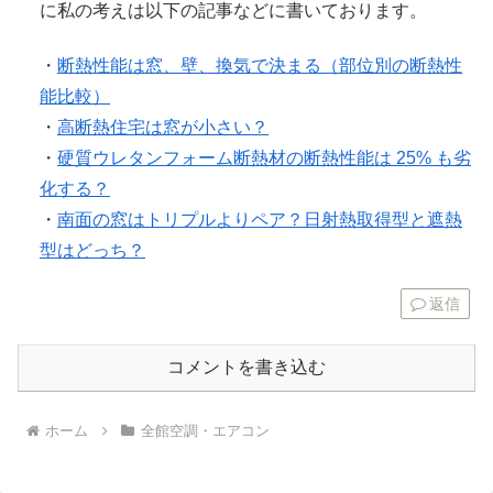
に私の考えは以下の記事などに書いております。
・
断熱性能は窓、壁、換気で決まる（部位別の断熱性
能比較）
・
高断熱住宅は窓が小さい？
・
硬質ウレタンフォーム断熱材の断熱性能は 25% も劣
化する？
・
南面の窓はトリプルよりペア？日射熱取得型と遮熱
型はどっち？
返信
コメントを書き込む
ホーム
全館空調・エアコン