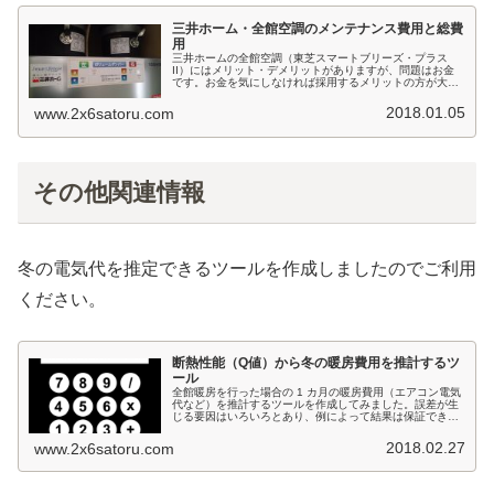
三井ホーム・全館空調のメンテナンス費用と総費
用
三井ホームの全館空調（東芝スマートブリーズ・プラス
II）にはメリット・デメリットがありますが、問題はお金
です。お金を気にしなければ採用するメリットの方が大き
いとは思いますが、コスパはやはり重要です。三井ホーム
では過半数の人が採用するようです...
2018.01.05
www.2x6satoru.com
その他関連情報
冬の電気代を推定できるツールを作成しましたのでご利用
ください。
断熱性能（Q値）から冬の暖房費用を推計するツ
ール
全館暖房を行った場合の 1 カ月の暖房費用（エアコン電気
代など）を推計するツールを作成してみました。誤差が生
じる要因はいろいろとあり、例によって結果は保証できか
ねます。が、高断熱住宅で全館空調やエアコンの連続運転
による全館冷暖房を検討してい...
2018.02.27
www.2x6satoru.com