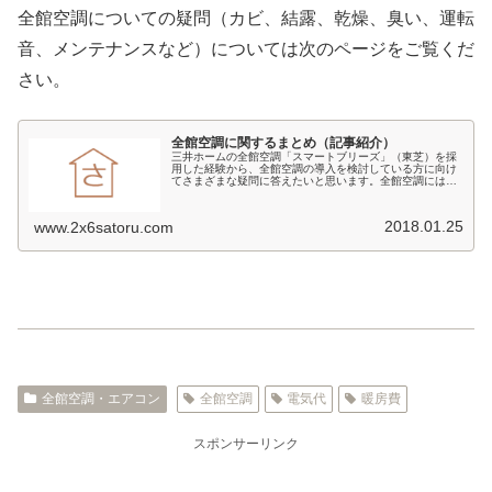
全館空調についての疑問（カビ、結露、乾燥、臭い、運転
音、メンテナンスなど）については次のページをご覧くだ
さい。
全館空調に関するまとめ（記事紹介）
三井ホームの全館空調「スマートブリーズ」（東芝）を採
用した経験から、全館空調の導入を検討している方に向け
てさまざまな疑問に答えたいと思います。全館空調にはメ
リット・デメリットがあるため、慎重に検討し、よく納得
したうえで採用するかどうかを決め...
2018.01.25
www.2x6satoru.com
全館空調・エアコン
全館空調
電気代
暖房費
スポンサーリンク