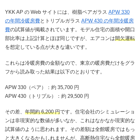
YKK AP の Web サイトには、樹脂ペアガラス
APW 330
の年間冷暖房費
とトリプルガラス
APW 430 の年間冷暖房
費
の試算値が掲載されています。モデル住宅の面積や開口
部比率は上記計算とほぼ同じですが、エアコンは
間欠運転
を想定している点が大きな違いです。
これらは冷暖房費の金額なので、東京の暖房費だけをグラ
フから読み取った結果は以下のとおりです。
APW 330（ペア）：約 35,700 円
APW 430（トリプル）：約 29,500 円
その差、
年間約 6,200 円
です。住宅会社のシミュレーショ
ンは非現実的な数値が多いなか、これはなかなか現実的な
試算値のように思われます。その差額は全館暖房ではもっ
と大きくなるかもしれませんが、高断熱住宅なら全館暖房