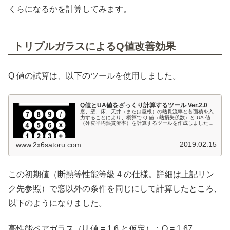
くらになるかを計算してみます。
トリプルガラスによるQ値改善効果
Q 値の試算は、以下のツールを使用しました。
Q値とUA値をざっくり計算するツール Ver.2.0
窓、壁、床、天井（または屋根）の熱貫流率と各面積を入
力することにより、概算で Q 値（熱損失係数）と UA 値
（外皮平均熱貫流率）を計算するツールを作成しました。
細かい計算を省略した簡易的なものですので、注意事項を
ご確認のうえ、ほんの参考程...
2019.02.15
www.2x6satoru.com
この初期値（断熱等性能等級 4 の仕様。詳細は上記リン
ク先参照）で窓以外の条件を同じにして計算したところ、
以下のようになりました。
高性能ペアガラス（U 値 = 1.6 と仮定）：Q = 1.67