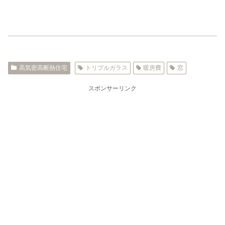
高気密高断熱住宅
トリプルガラス
暖房費
窓
スポンサーリンク