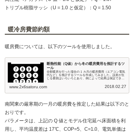
トリプル樹脂サッシ（U = 1.0 と仮定）：Q = 1.50
暖冷房費節約額
暖房費については、以下のツールを使用しました。
断熱性能（Q値）から冬の暖房費用を推計するツ
ール
全館暖房を行った場合の 1 カ月の暖房費用（エアコン電気
代など）を推計するツールを作成してみました。誤差が生
じる要因はいろいろとあり、例によって結果は保証できか
ねます。が、高断熱住宅で全館空調やエアコンの連続運転
による全館冷暖房を検討してい...
2018.02.27
www.2x6satoru.com
南関東の厳寒期の一月の暖房費を推定した結果は以下のと
おりです。
パラメータは、上記の Q 値とモデル住宅延べ床面積を利
用し、平均温度差は 17℃、COP=5、C=1.0、電気単価は