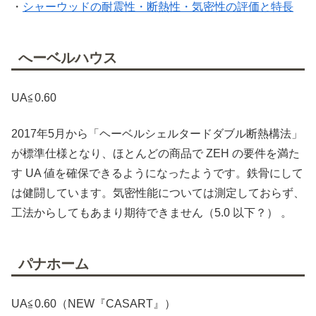
・
シャーウッドの耐震性・断熱性・気密性の評価と特長
へーベルハウス
UA≦0.60
2017年5月から「ヘーベルシェルタードダブル断熱構法」
が標準仕様となり、ほとんどの商品で ZEH の要件を満た
す UA 値を確保できるようになったようです。鉄骨にして
は健闘しています。気密性能については測定しておらず、
工法からしてもあまり期待できません（5.0 以下？） 。
パナホーム
UA≦0.60（NEW『CASART』）