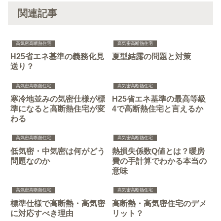
関連記事
高気密高断熱住宅
高気密高断熱住宅
H25省エネ基準の義務化見
夏型結露の問題と対策
送り？
高気密高断熱住宅
高気密高断熱住宅
寒冷地並みの気密仕様が標
H25省エネ基準の最高等級
準になると高断熱住宅が変
4で高断熱住宅と言えるか
わる
高気密高断熱住宅
高気密高断熱住宅
低気密・中気密は何がどう
熱損失係数Q値とは？暖房
問題なのか
費の手計算でわかる本当の
意味
高気密高断熱住宅
高気密高断熱住宅
標準仕様で高断熱・高気密
高断熱・高気密住宅のデメ
に対応すべき理由
リット？