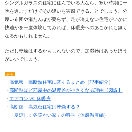
シングルガラスの住宅に住んでいる人なら、寒い時期に一
晩を過ごすだけでその違いを実感できることでしょう。分
厚い布団や湯たんぽが要らず、足が冷えない住宅がいかに
快適かを一度体験してみれば、床暖房へのあこがれも無く
なるかもしれません。
ただし乾燥はするかもしれないので、加湿器はあったほう
がいいでしょう。
参考
・
高気密・高断熱住宅に関するまとめ（記事紹介）
・
高断熱ほど部屋中の温度差が小さくなる理由【図説】
・
エアコン vs. 床暖房
・
高断熱・高気密住宅は乾燥する？
・
「夏涼しく冬暖かい家」の科学（体感温度編）