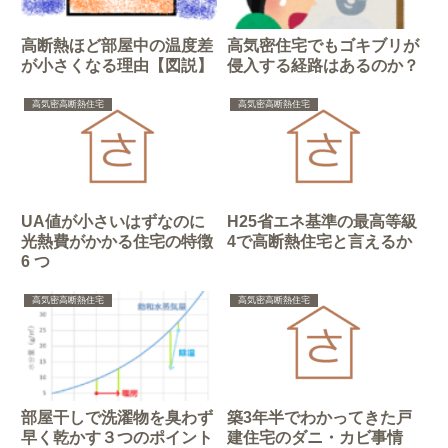
高断熱ほど部屋中の温度差
高気密住宅でもゴキブリが
が小さくなる理由【図説】
侵入する経路はあるのか？
高気密高断熱住宅
高気密高断熱住宅
UA値が小さいはずなのに
H25省エネ基準の最高等級
光熱費がかかる住宅の特徴
4で高断熱住宅と言えるか
6 つ
高気密高断熱住宅
高気密高断熱住宅
部屋干しで洗濯物を臭わず
築3年半でわかってきた戸
早く乾かす３つのポイント
建住宅のダニ・カビ事情