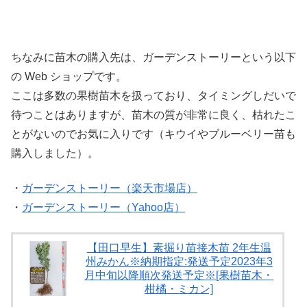
ちなみに苗木の購入先は、ガーデンストーリーという以下
の Web ショップです。
ここは多数の果樹苗木を扱っており、タイミングしだいで
待つことはありますが、苗木の質が非常に良く、枯れたこ
とがないのでお気に入りです（キウイやブルーベリー苗も
購入しました）。
・
ガーデンストーリー（楽天市場店）
・
ガーデンストーリー（Yahoo店）
【田口早生】素掘り苗接木苗 2年生温
州みかん※納期指定:発送予定2023年3
月中旬以降順次発送予定※[果樹苗木・
柑橘・ミカン]