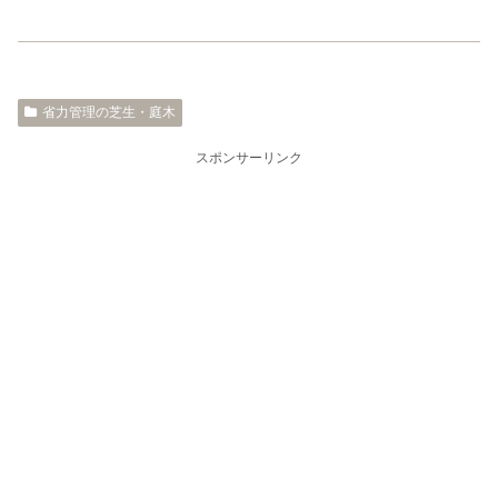
省力管理の芝生・庭木
スポンサーリンク