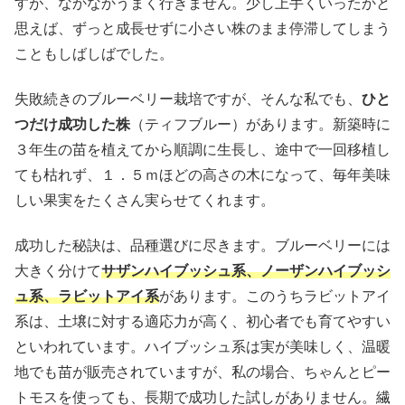
すが、なかなかうまく行きません。少し上手くいったかと
思えば、ずっと成長せずに小さい株のまま停滞してしまう
こともしばしばでした。
失敗続きのブルーベリー栽培ですが、そんな私でも、
ひと
つだけ成功した株
（ティフブルー）があります。新築時に
３年生の苗を植えてから順調に生長し、途中で一回移植し
ても枯れず、１．５ｍほどの高さの木になって、毎年美味
しい果実をたくさん実らせてくれます。
成功した秘訣は、品種選びに尽きます。ブルーベリーには
大きく分けて
サザンハイブッシュ系、ノーザンハイブッシ
ュ系、ラビットアイ系
があります。このうちラビットアイ
系は、土壌に対する適応力が高く、初心者でも育てやすい
といわれています。ハイブッシュ系は実が美味しく、温暖
地でも苗が販売されていますが、私の場合、ちゃんとピー
トモスを使っても、長期で成功した試しがありません。繊