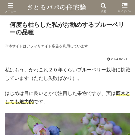
メニュー
検索
サイドバー
何度も枯らした私がお勧めするブルーベリ
ーの品種
※本サイトはアフィリエイト広告を利用しています
2024.02.21
私はもう、かれこれ２０年くらいブルーベリー栽培に挑戦
しています（ただし失敗ばかり）。
はじめは目に良いとかで注目した果物ですが、実は
庭木と
しても魅力的
です。