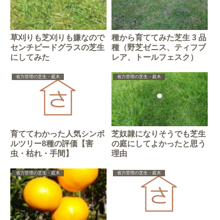
草刈りも芝刈りも嫌なので
種から育ててみた芝生 3 品
センチピードグラスの芝生
種（野芝ゼニス、ティフブ
にしてみた
レア、トールフェスク）
省力管理の芝生・庭木
省力管理の芝生・庭木
育ててわかった人気シンボ
芝奴隷になりそうでも芝生
ルツリー8種の評価【害
の庭にしてよかったと思う
虫・枯れ・手間】
理由
省力管理の芝生・庭木
省力管理の芝生・庭木