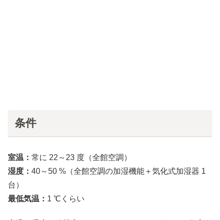
条件
室温：
常に 22～23 度（全館空調）
湿度：
40～50 %（全館空調の加湿機能＋気化式加湿器 1
台）
最低気温：
1 ℃くらい