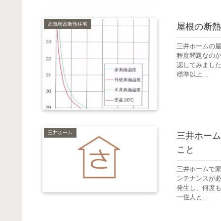
高気密高断熱住宅
屋根の断熱
三井ホームの
程度問題なの
認してみました
標準以上...
三井ホーム
三井ホーム
こと
三井ホームで家
ンテナンスが
発生し、何度
一住人と...