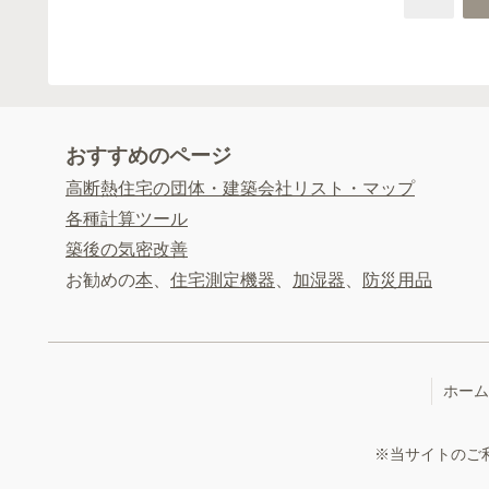
おすすめのページ
高断熱住宅の団体・建築会社リスト・マップ
各種計算ツール
築後の気密改善
お勧めの
本
、
住宅測定機器
、
加湿器
、
防災用品
ホーム
※当サイトのご