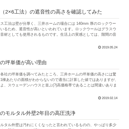
（2×6工法）の遮音性の高さを確認してみた
ス工法は壁が分厚く、三井ホームの場合には 140mm 厚のロックウー
ているため、遮音性が高いといわれています。ロックウールはグラスウ
吸音材としても使用されるものです。生活上の実感としては、階間の音
2019.05.24
の坪単価が高い理由
ー各社の坪単価を調べてみたところ、三井ホームの坪単価の高さには驚
1棟あたりの面積がわからないので適当に計算した値ではありますが、
よ、スウェーデンハウスと並ぶ(?)高価格帯であることは間違いありま
2019.02.14
のモルタル外壁2年目の高圧洗浄
モルタル外壁は汚れにくくなったと言われているものの、やっぱり多少