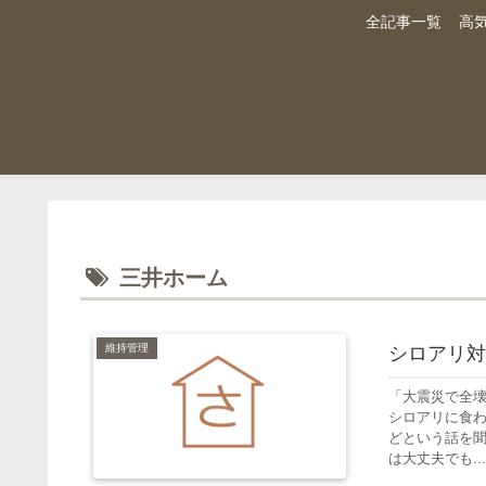
全記事一覧
高
三井ホーム
維持管理
シロアリ対
「大震災で全
シロアリに食
どという話を
は大丈夫でも...