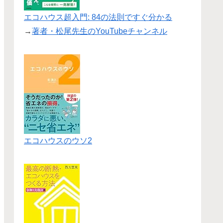
エコハウス超入門: 84の法則ですぐ分かる
→
著者・松尾先生のYouTubeチャンネル
エコハウスのウソ2