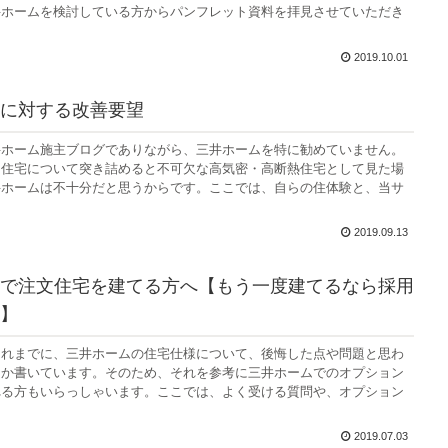
井ホームを検討している方からパンフレット資料を拝見させていただき
2019.10.01
に対する改善要望
井ホーム施主ブログでありながら、三井ホームを特に勧めていません。
な住宅について突き詰めると不可欠な高気密・高断熱住宅として見た場
井ホームは不十分だと思うからです。ここでは、自らの住体験と、当サ
2019.09.13
で注文住宅を建てる方へ【もう一度建てるなら採用
】
これまでに、三井ホームの住宅仕様について、後悔した点や問題と思わ
つか書いています。そのため、それを参考に三井ホームでのオプション
れる方もいらっしゃいます。ここでは、よく受ける質問や、オプション
2019.07.03