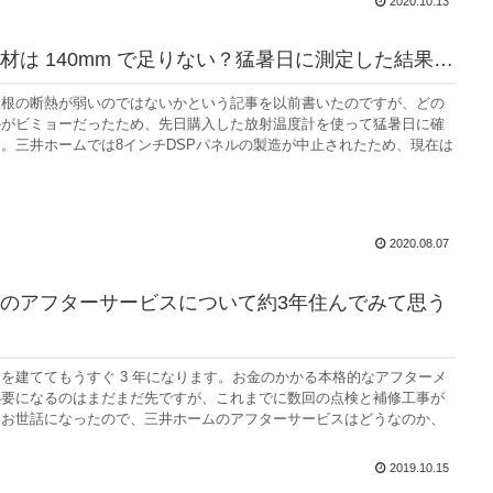
2020.10.13
材は 140mm で足りない？猛暑日に測定した結果…
屋根の断熱が弱いのではないかという記事を以前書いたのですが、どの
かがビミョーだったため、先日購入した放射温度計を使って猛暑日に確
。三井ホームでは8インチDSPパネルの製造が中止されたため、現在は
2020.08.07
のアフターサービスについて約3年住んでみて思う
を建ててもうすぐ 3 年になります。お金のかかる本格的なアフターメ
必要になるのはまだまだ先ですが、これまでに数回の点検と補修工事が
もお世話になったので、三井ホームのアフターサービスはどうなのか、
2019.10.15