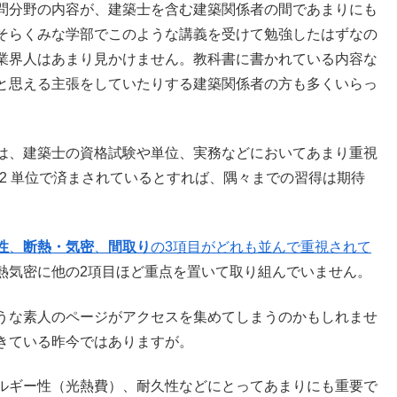
問分野の内容が、建築士を含む建築関係者の間であまりにも
そらくみな学部でこのような講義を受けて勉強したはずなの
業界人はあまり見かけません。教科書に書かれている内容な
と思える主張をしていたりする建築関係者の方も多くいらっ
は、建築士の資格試験や単位、実務などにおいてあまり重視
 2 単位で済まされているとすれば、隅々までの習得は期待
性
、
断熱・気密
、
間取り
の3項目がどれも並んで重視されて
熱気密に他の2項目ほど重点を置いて取り組んでいません。
うな素人のページがアクセスを集めてしまうのかもしれませ
きている昨今ではありますが。
ルギー性（光熱費）、耐久性などにとってあまりにも重要で