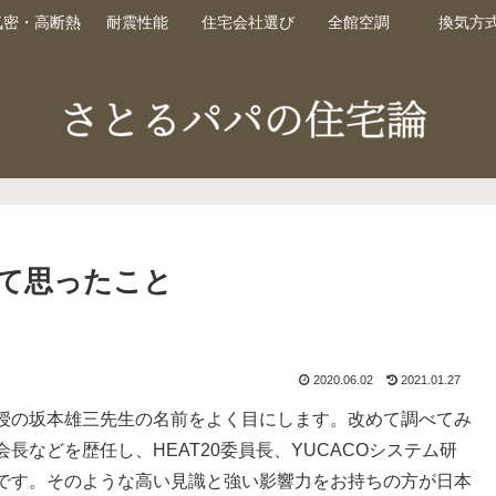
気密・高断熱
耐震性能
住宅会社選び
全館空調
換気方
て思ったこと
2020.06.02
2021.01.27
授の坂本雄三先生の名前をよく目にします。改めて調べてみ
などを歴任し、HEAT20委員長、YUCACOシステム研
です。そのような高い見識と強い影響力をお持ちの方が日本