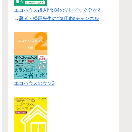
エコハウス超入門: 84の法則ですぐ分かる
→
著者・松尾先生のYouTubeチャンネル
エコハウスのウソ2