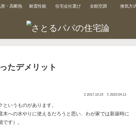
気密・高断熱
耐震性能
住宅会社選び
全館空調
換気方
ったデメリット
2017.10.23
2023.04.11
クというものがあります。
庭木への水やりに使えるだろうと思い、わが家では新築時に
能です）。