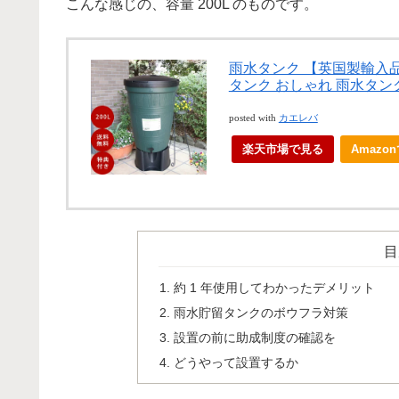
こんな感じの、容量 200L のものです。
雨水タンク 【英国製輸入品 
タンク おしゃれ 雨水タン
posted with
カエレバ
楽天市場で見る
Amazo
目
約 1 年使用してわかったデメリット
雨水貯留タンクのボウフラ対策
設置の前に助成制度の確認を
どうやって設置するか