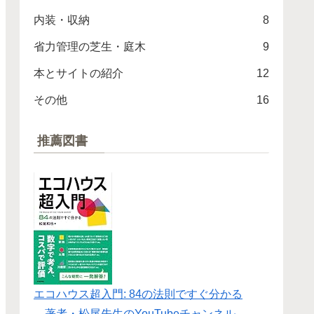
内装・収納
8
省力管理の芝生・庭木
9
本とサイトの紹介
12
その他
16
推薦図書
エコハウス超入門: 84の法則ですぐ分かる
→
著者・松尾先生のYouTubeチャンネル