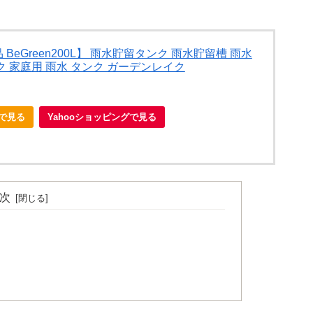
BeGreen200L】 雨水貯留タンク 雨水貯留槽 雨水
ク 家庭用 雨水 タンク ガーデンレイク
nで見る
Yahooショッピングで見る
次