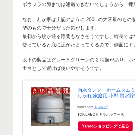
ボウフラの卵までは濾過できないでしょうから、採
なお、わが家は上記のように 200L の大容量の
型のもので十分だった気がします。
最初から蚊が通る隙間もなさそうですし、縦長では
使っていると底に泥がたまってくるので、側面にド
以下の製品はグレーとグリーンの 2 種類があり、
土台として置けば使いやすそうです。
雨水タンク ホームダムミニ
しゃれ 家庭用 小型 雨水
posted with
カエレバ
TOKILABOトキラボヤフー店
Yahooショッピングで見る