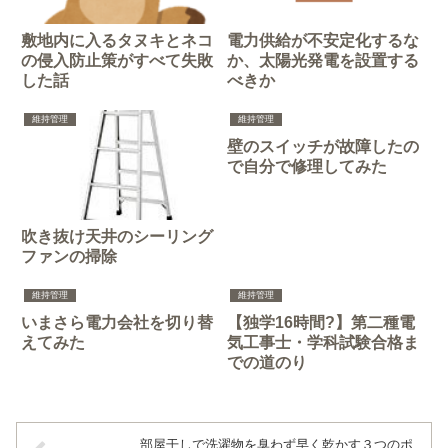
敷地内に入るタヌキとネコ
電力供給が不安定化するな
の侵入防止策がすべて失敗
か、太陽光発電を設置する
した話
べきか
維持管理
維持管理
壁のスイッチが故障したの
で自分で修理してみた
吹き抜け天井のシーリング
ファンの掃除
維持管理
維持管理
いまさら電力会社を切り替
【独学16時間?】第二種電
えてみた
気工事士・学科試験合格ま
での道のり
部屋干しで洗濯物を臭わず早く乾かす３つのポ