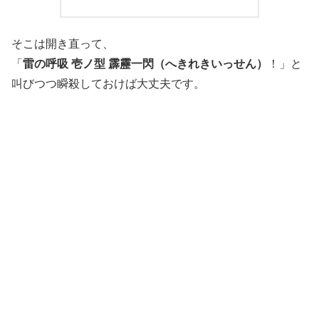
そこは開き直って、
「
雷の呼吸 壱ノ型 霹靂一閃（へきれきいっせん）
！」と
叫びつつ瞬殺しておけば大丈夫です。