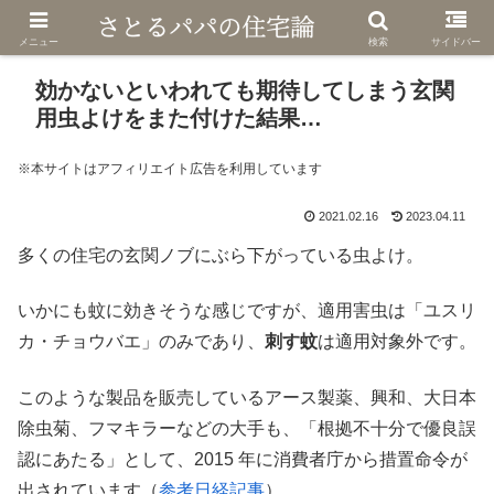
メニュー
検索
サイドバー
効かないといわれても期待してしまう玄関
用虫よけをまた付けた結果…
※本サイトはアフィリエイト広告を利用しています
2021.02.16
2023.04.11
多くの住宅の玄関ノブにぶら下がっている虫よけ。
いかにも蚊に効きそうな感じですが、適用害虫は「ユスリ
カ・チョウバエ」のみであり、
刺す蚊
は適用対象外です。
このような製品を販売しているアース製薬、興和、大日本
除虫菊、フマキラーなどの大手も、「根拠不十分で優良誤
認にあたる」として、2015 年に消費者庁から措置命令が
出されています（
参考日経記事
）。