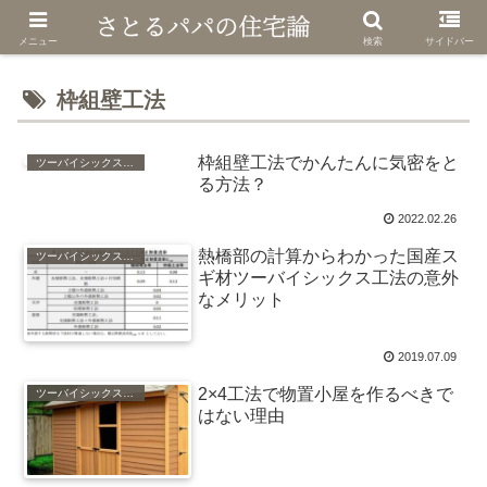
メニュー
検索
サイドバー
枠組壁工法
枠組壁工法でかんたんに気密をと
ツーバイシックス（枠組壁工法）
る方法？
2022.02.26
熱橋部の計算からわかった国産ス
ツーバイシックス（枠組壁工法）
ギ材ツーバイシックス工法の意外
なメリット
2019.07.09
2×4工法で物置小屋を作るべきで
ツーバイシックス（枠組壁工法）
はない理由