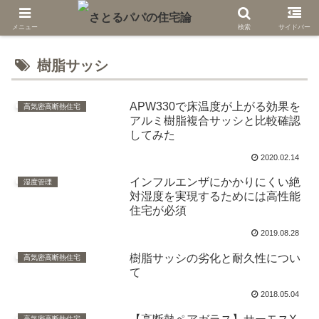
メニュー
検索
サイドバー
樹脂サッシ
APW330で床温度が上がる効果を
高気密高断熱住宅
アルミ樹脂複合サッシと比較確認
してみた
2020.02.14
インフルエンザにかかりにくい絶
湿度管理
対湿度を実現するためには高性能
住宅が必須
2019.08.28
樹脂サッシの劣化と耐久性につい
高気密高断熱住宅
て
2018.05.04
高気密高断熱住宅