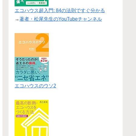
エコハウス超入門: 84の法則ですぐ分かる
→
著者・松尾先生のYouTubeチャンネル
エコハウスのウソ2