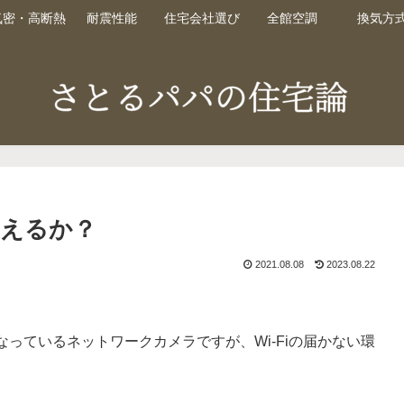
気密・高断熱
耐震性能
住宅会社選び
全館空調
換気方
使えるか？
2021.08.08
2023.08.22
となっているネットワークカメラですが、Wi-Fiの届かない環