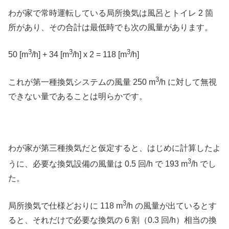
わが家で常時運転している局所換気は風呂とトイレ 2 箇
所があり、その合計は最低時でも次の風量があります。
3
3
3
50 [m
/h] + 34 [m
/h] x 2 = 118 [m
/h]
3
これが第一種換気システムの風量 250 m
/h に対して無視
できない量であることは明らかです。
わが家が第三種換気だと仮定すると、はじめに計算したよ
3
うに、必要な換気設備の風量は 0.5 回/h で 193 m
/h でし
た。
3
局所換気で仕様どおりに 118 m
/h の風量が出ているとす
ると、それだけで必要な換気の 6 割（0.3 回/h）相当の換