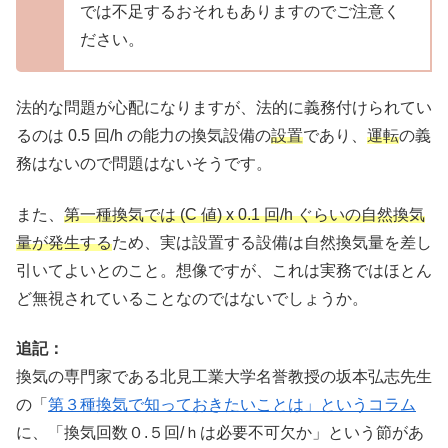
では不足するおそれもありますのでご注意く
ださい。
法的な問題が心配になりますが、法的に義務付けられてい
るのは 0.5 回/h の能力の換気設備の
設置
であり、
運転
の義
務はないので問題はないそうです。
また、
第一種換気では (C 値) x 0.1 回/h ぐらいの自然換気
量が発生する
ため、実は設置する設備は自然換気量を差し
引いてよいとのこと。想像ですが、これは実務ではほとん
ど無視されていることなのではないでしょうか。
追記：
換気の専門家である北見工業大学名誉教授の坂本弘志先生
の「
第３種換気で知っておきたいことは」というコラム
に、「換気回数０.５回/ｈは必要不可欠か」という節があ