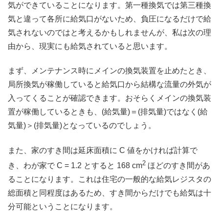
気ができていることになります。第一種換気では第三種換
気と違って各所に給気口がないため、負圧になるだけで給
気されないのではと考えるかもしれませんが、私は次の理
由から、現実にも給気されていると思います。
まず、メンテナンス時にメインの換気装置を止めたとき、
局所換気が稼働していると給気口から結構な流量の外気が
入ってくることが確認できます。おそらくメインの換気装
置が稼働しているときも、(給気量)＝(排気量)ではなく(給
気量)＞(排気量)となっているのでしょう。
また、家のすき間は延床面積に C 値をかければ計算で
2
き、わが家で C = 1.2 とすると 168 cm
ほどのすき間があ
ることになります。これは住宅の一般的な給気レジスタの
総面積と同程度はあるため、すき間からだけでも給気は十
分可能ということになります。