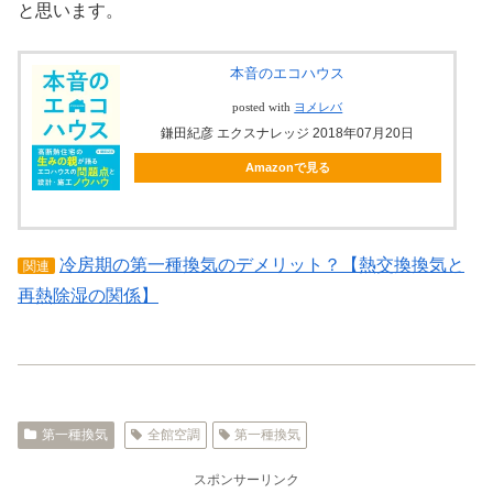
と思います。
本音のエコハウス
posted with
ヨメレバ
鎌田紀彦 エクスナレッジ 2018年07月20日
Amazonで見る
冷房期の第一種換気のデメリット？【熱交換換気と
関連
再熱除湿の関係】
第一種換気
全館空調
第一種換気
スポンサーリンク