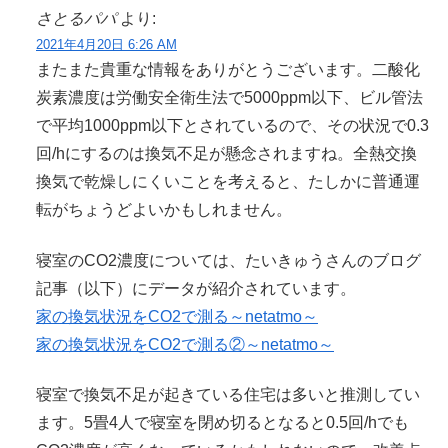
さとるパパ
より:
2021年4月20日 6:26 AM
またまた貴重な情報をありがとうございます。二酸化
炭素濃度は労働安全衛生法で5000ppm以下、ビル管法
で平均1000ppm以下とされているので、その状況で0.3
回/hにするのは換気不足が懸念されますね。全熱交換
換気で乾燥しにくいことを考えると、たしかに普通運
転がちょうどよいかもしれません。
寝室のCO2濃度については、たいきゅうさんのブログ
記事（以下）にデータが紹介されています。
家の換気状況をCO2で測る～netatmo～
家の換気状況をCO2で測る②～netatmo～
寝室で換気不足が起きている住宅は多いと推測してい
ます。5畳4人で寝室を閉め切るとなると0.5回/hでも