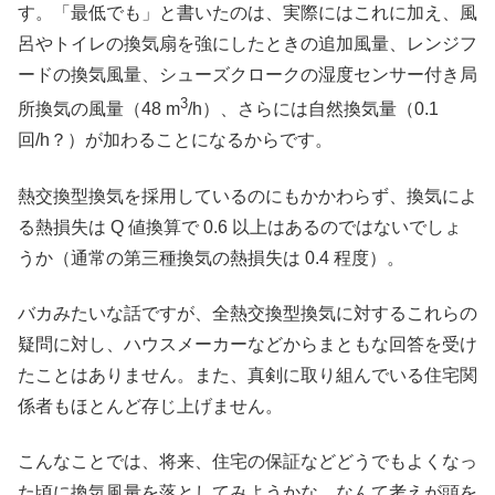
す。「最低でも」と書いたのは、実際にはこれに加え、風
呂やトイレの換気扇を強にしたときの追加風量、レンジフ
ードの換気風量、シューズクロークの湿度センサー付き局
3
所換気の風量（48 m
/h）、さらには自然換気量（0.1
回/h？）が加わることになるからです。
熱交換型換気を採用しているのにもかかわらず、換気によ
る熱損失は Q 値換算で 0.6 以上はあるのではないでしょ
うか（通常の第三種換気の熱損失は 0.4 程度）。
バカみたいな話ですが、全熱交換型換気に対するこれらの
疑問に対し、ハウスメーカーなどからまともな回答を受け
たことはありません。また、真剣に取り組んでいる住宅関
係者もほとんど存じ上げません。
こんなことでは、将来、住宅の保証などどうでもよくなっ
た頃に換気風量を落としてみようかな、なんて考えが頭を