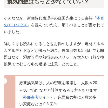
換気回数はもっと少なくていい？
そんななか、新住協代表理事の鎌田先生による書籍『
本音
のエコハウス
』を読んでいたら、驚くべきことが書かれて
いました。
詳しくはお読みになることをお勧めしますが、建材のホル
ムアルデヒドなどが減った結果、換気回数 0.3 回/h でも問
題はなく、湿度管理や熱損失のメリットが大きい（熱交換
換気ではむしろ冬の過湿に注意）とのこと。
必要換気量は、人の密度を考慮し、人数 × 20
3
～30 [m
/h] などと計算する考え方もあります
（
外部参考サイト
）。床面積の割に人数の多
い家庭などは 0.3 回/h