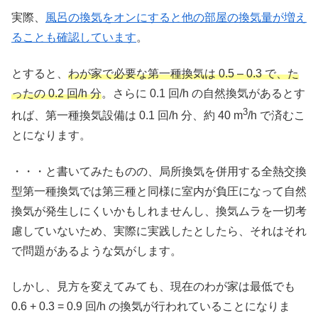
実際、
風呂の換気をオンにすると他の部屋の換気量が増え
ることも確認しています
。
とすると、
わが家で必要な第一種換気は 0.5 – 0.3 で、た
ったの 0.2 回/h 分
。さらに 0.1 回/h の自然換気があるとす
3
れば、第一種換気設備は 0.1 回/h 分、約 40 m
/h で済むこ
とになります。
・・・と書いてみたものの、局所換気を併用する全熱交換
型第一種換気では第三種と同様に室内が負圧になって自然
換気が発生しにくいかもしれませんし、換気ムラを一切考
慮していないため、実際に実践したとしたら、それはそれ
で問題があるような気がします。
しかし、見方を変えてみても、現在のわが家は最低でも
0.6 + 0.3 = 0.9 回/h の換気が行われていることになりま