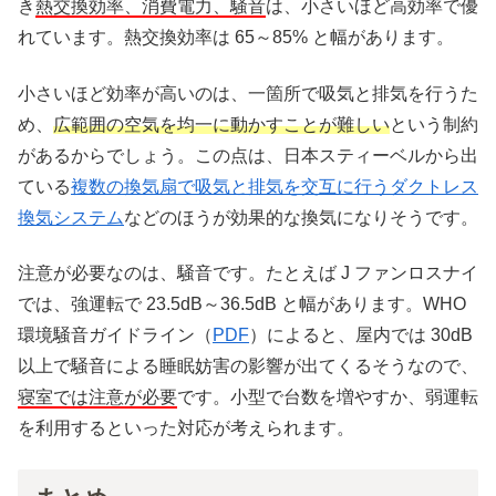
き
熱交換効率、消費電力、騒音
は、小さいほど高効率で優
れています。熱交換効率は 65～85% と幅があります。
小さいほど効率が高いのは、一箇所で吸気と排気を行うた
め、
広範囲の空気を均一に動かすことが難しい
という制約
があるからでしょう。この点は、日本スティーベルから出
ている
複数の換気扇で吸気と排気を交互に行うダクトレス
換気システム
などのほうが効果的な換気になりそうです。
注意が必要なのは、騒音です。たとえば J ファンロスナイ
では、強運転で 23.5dB～36.5dB と幅があります。WHO
環境騒音ガイドライン（
PDF
）によると、屋内では 30dB
以上で騒音による睡眠妨害の影響が出てくるそうなので、
寝室では注意が必要
です。小型で台数を増やすか、弱運転
を利用するといった対応が考えられます。