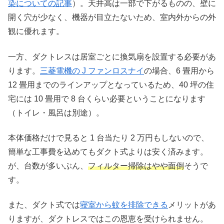
染についての記事
）。天井高は一部で下がるものの、壁に
開く穴が少なく、機器が目立たないため、室内外からの外
観に優れます。
一方、ダクトレスは居室ごとに換気扇を設置する必要があ
ります。
三菱電機の J ファンロスナイ
の場合、6 畳用から
12 畳用までのラインアップとなっているため、40 坪の住
宅には 10 畳用で 8 台くらい必要ということになります
（トイレ・風呂は別途）。
本体価格だけで見ると 1 台当たり 2 万円もしないので、
簡単な工事費を込めてもダクト式よりは安く済みます。
が、台数が多いぶん、
フィルター掃除はやや面倒
そうで
す。
また、ダクト式では
寝室から蚊を排除できる
メリットがあ
りますが、ダクトレスではこの恩恵を受けられません。