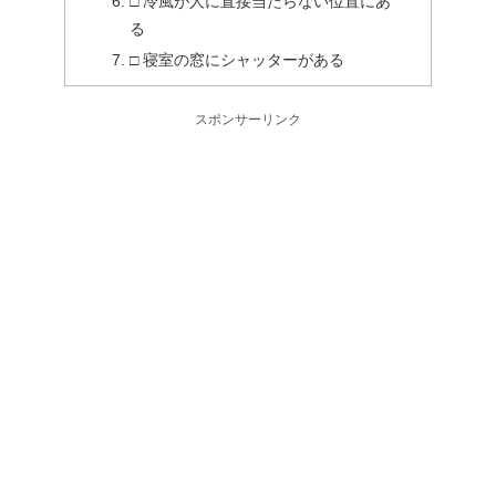
□ 冷風が人に直接当たらない位置にあ
る
□ 寝室の窓にシャッターがある
スポンサーリンク