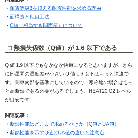
・
耐震等級3を超える耐震性能を求める理由
・
面構造と軸組工法
・
C値（相当すき間面積）について
□ 熱損失係数（Q値）が 1.6 以下である
Q 値 1.9 以下でもなかなか快適になると思いますが、さら
に部屋間の温度差が小さい Q 値 1.6 以下はもっと快適で
す。関東南部を基準にしているので、寒冷地の場合はもっ
と高断熱である必要があるでしょう。HEAT20 G2 レベル
が目安です。
関連記事：
・
断熱性能はどこまで求めるべきか（Q値とUA値）
・
断熱性能を示すQ値とUA値の違いと注意点