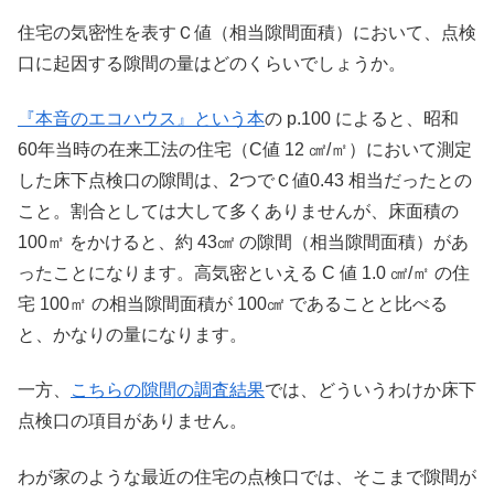
住宅の気密性を表すＣ値（相当隙間面積）において、点検
口に起因する隙間の量はどのくらいでしょうか。
『本音のエコハウス』という本
の p.100 によると、昭和
60年当時の在来工法の住宅（C値 12 ㎠/㎡）において測定
した床下点検口の隙間は、2つでＣ値0.43 相当だったとの
こと。割合としては大して多くありませんが、床面積の
100㎡ をかけると、約 43㎠ の隙間（相当隙間面積）があ
ったことになります。高気密といえる C 値 1.0 ㎠/㎡ の住
宅 100㎡ の相当隙間面積が 100㎠ であることと比べる
と、かなりの量になります。
一方、
こちらの隙間の調査結果
では、どういうわけか床下
点検口の項目がありません。
わが家のような最近の住宅の点検口では、そこまで隙間が