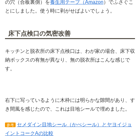
の穴（合板裏側）を
養生用テープ（Amazon
）でふさぐこ
とにしました。使う時に剥がせばよいでしょう。
床下点検口の気密改善
キッチンと脱衣所の床下点検口は、わが家の場合、床下収
納ボックスの有無が異なり、無の脱衣所はこんな感じで
す。
右下に写っているように木枠には明らかな隙間があり、す
き間風を感じたので、これは目地シールで埋めました。
セメダイン目地シール（かべシール）とヤヨイジョ
参考
イントコークAの比較