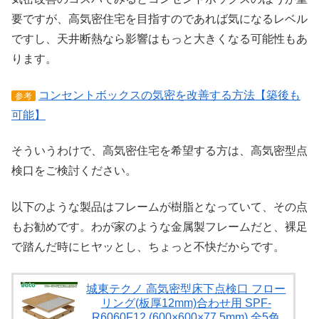
要ですが、高気密住宅を目指すのであれば気になるレベル
ですし、天井断熱なら影響はもっと大きくなる可能性もあ
ります。
コンセントボックスの気密を改善する方法【築後も
参考
可能】
そういうわけで、高気密住宅を希望する方は、高気密型点
検口をご検討ください。
以下のような製品はフレームが樹脂となっていて、その点
もお勧めです。わが家のような金属製フレームだと、裸足
で踏んだ時にヒヤッとし、ちょっと不快だからです。
城東テクノ 高気密型床下点検口 フロー
リング(板厚12mm)合わせ用 SPF-
R6060F12 (600×600×77.5mm) 全5色