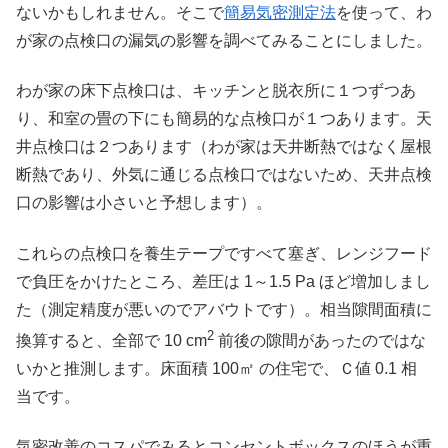
ないかもしれません。そこで
簡易気密測定法
を使って、わ
が家の点検口の漏気の影響を調べてみることにしました。
わが家の床下点検口は、キッチンと脱衣所に１つずつあ
り、和室の畳の下にも簡易的な点検口が１つあります。天
井点検口は２つあります（わが家は天井断熱ではなく屋根
断熱であり、外気に通じる点検口ではないため、天井点検
口の影響は小さいと予想します）。
これらの点検口を養生テープですべて塞ぎ、レンジフード
で負圧をかけたところ、差圧は 1～1.5 Pa ほど増加しまし
た（測定精度が悪いのでアバウトです）。相当隙間面積に
2
換算すると、全部で 10 cm
前後の隙間があったのではな
いかと推測します。床面積 100㎡ の住宅で、Ｃ値 0.1 相
当です。
気密改善のコスパでみるとコンセントボックスのほうが重