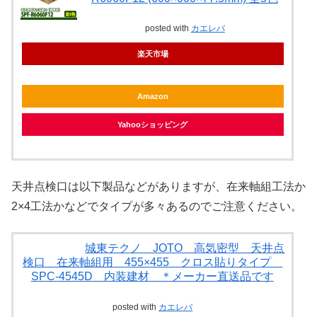
posted with
カエレバ
楽天市場
Amazon
Yahooショッピング
天井点検口は以下製品などがありますが、在来軸組工法か
2×4工法かなどでタイプが多々あるのでご注意ください。
城東テクノ JOTO 高気密型 天井点
検口 在来軸組用 455×455 クロス貼りタイプ
SPC-4545D 内装建材 ＊メーカー直送品です
posted with
カエレバ